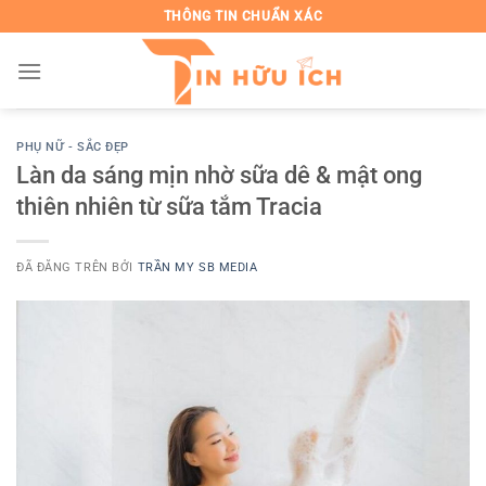
Chuyển
THÔNG TIN CHUẨN XÁC
đến
nội
dung
PHỤ NỮ - SẮC ĐẸP
Làn da sáng mịn nhờ sữa dê & mật ong
thiên nhiên từ sữa tắm Tracia
ĐÃ ĐĂNG TRÊN
BỞI
TRẦN MY SB MEDIA