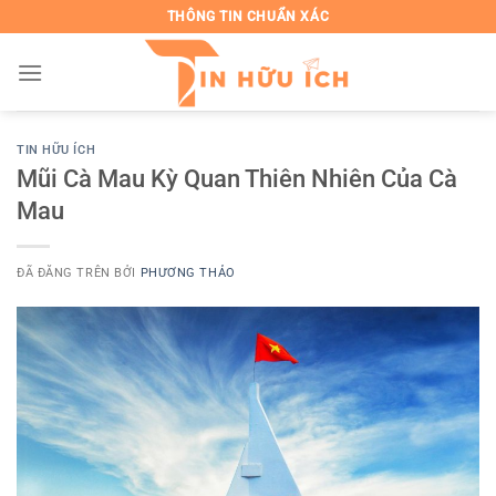
Chuyển
THÔNG TIN CHUẨN XÁC
đến
nội
dung
TIN HỮU ÍCH
Mũi Cà Mau Kỳ Quan Thiên Nhiên Của Cà
Mau
ĐÃ ĐĂNG TRÊN
BỞI
PHƯƠNG THẢO