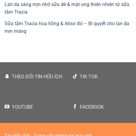
Làn da sáng mịn nhờ sữa dê & mật ong thiên nhiên từ sữa
tắm Tracia
Sữa tắm Tracia hoa hồng & Atiso đỏ – Bí quyết cho làn da
mịn màng
THEO DÕI TIN HỮU ÍCH:
TIK TOK
YOUTUBE
FACEBOOK
Tin Hữu ÍCh - Cung cấp thông tin hữu ích