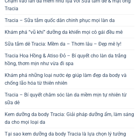
Chạm vào làn da mềm như lụa với Sữa tắm dê & mật ong
Tracia
Tracia – Sữa tắm quốc dân chinh phục mọi làn da
Khám phá “vũ khí” dưỡng da khiến mọi cô gái đều mê
Sữa tắm dê Tracia: Mềm da – Thơm lâu – Đẹp mê ly!
Tracia Hoa Hồng & Atiso Đỏ – Bí quyết cho làn da trắng
hồng, thơm mịn như vừa đi spa
Khám phá những loại nước ép giúp làm đẹp da body và
chống lão hóa từ thiên nhiên
Tracia – Bí quyết chăm sóc làn da mềm mịn tự nhiên từ
sữa dê
Kem dưỡng da body Tracia: Giải pháp dưỡng ẩm, làm sáng
da cho mọi loại da
Tại sao kem dưỡng da body Tracia là lựa chọn lý tưởng