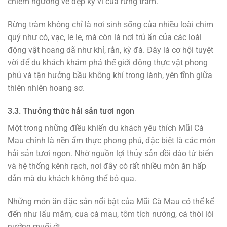
chiêm ngưỡng vẻ đẹp kỳ vĩ của rừng tràm.
Rừng tràm không chỉ là nơi sinh sống của nhiều loài chim
quý như cò, vạc, le le, mà còn là nơi trú ẩn của các loài
động vật hoang dã như khỉ, rắn, kỳ đà. Đây là cơ hội tuyệt
vời để du khách khám phá thế giới động thực vật phong
phú và tận hưởng bầu không khí trong lành, yên tĩnh giữa
thiên nhiên hoang sơ.
3.3. Thưởng thức hải sản tươi ngon
Một trong những điều khiến du khách yêu thích Mũi Cà
Mau chính là nền ẩm thực phong phú, đặc biệt là các món
hải sản tươi ngon. Nhờ nguồn lợi thủy sản dồi dào từ biển
và hệ thống kênh rạch, nơi đây có rất nhiều món ăn hấp
dẫn mà du khách không thể bỏ qua.
Những món ăn đặc sản nổi bật của Mũi Cà Mau có thể kể
đến như lẩu mắm, cua cà mau, tôm tích nướng, cá thòi lòi
nướng muối ớt,…