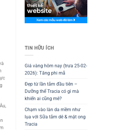
Thiết kế website tại Mỹ
TIN HỮU ÍCH
và
Giá vàng hôm nay (trưa 25-02-
n
2026): Tăng phi mã
hực
Đẹp từ lần tắm đầu tiên –
ng
Dưỡng thể Tracia có gì mà
khiến ai cũng mê?
Âu,
Chạm vào làn da mềm như
lụa với Sữa tắm dê & mật ong
an
Tracia
ệm