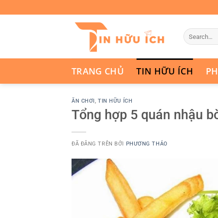
Chuyển
đến
nội
dung
TRANG CHỦ
TIN HỮU ÍCH
PH
ĂN CHƠI
,
TIN HỮU ÍCH
Tổng hợp 5 quán nhậu b
ĐÃ ĐĂNG TRÊN
BỞI
PHƯƠNG THẢO