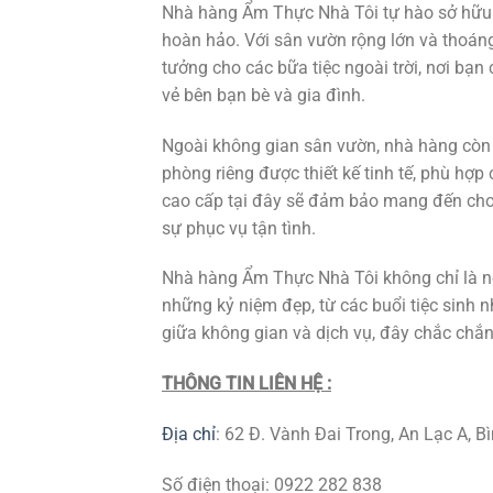
Nhà hàng Ẩm Thực Nhà Tôi tự hào sở hữu m
hoàn hảo. Với sân vườn rộng lớn và thoáng
tưởng cho các bữa tiệc ngoài trời, nơi bạ
vẻ bên bạn bè và gia đình.
Ngoài không gian sân vườn, nhà hàng còn 
phòng riêng được thiết kế tinh tế, phù hợp
cao cấp tại đây sẽ đảm bảo mang đến cho
sự phục vụ tận tình.
Nhà hàng Ẩm Thực Nhà Tôi không chỉ là nơi
những kỷ niệm đẹp, từ các buổi tiệc sinh n
giữa không gian và dịch vụ, đây chắc chắn s
THÔNG TIN LIÊN HỆ :
Địa chỉ
:
62 Đ. Vành Đai Trong, An Lạc A, B
Số điện thoại:
0922 282 838