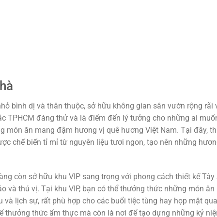
Nhà
ỏ bình dị và thân thuộc, sở hữu không gian sân vườn rộng rãi 
 lắc TPHCM đáng thử và là điểm đến lý tưởng cho những ai muố
ng món ăn mang đậm hương vị quê hương Việt Nam. Tại đây, t
ợc chế biến tỉ mỉ từ nguyên liệu tươi ngon, tạo nên những hươ
ng còn sở hữu khu VIP sang trọng với phong cách thiết kế Tây 
 và thú vị. Tại khu VIP, bạn có thể thưởng thức những món ăn
và lịch sự, rất phù hợp cho các buổi tiệc tùng hay họp mặt qu
để thưởng thức ẩm thực mà còn là nơi để tạo dựng những kỷ ni