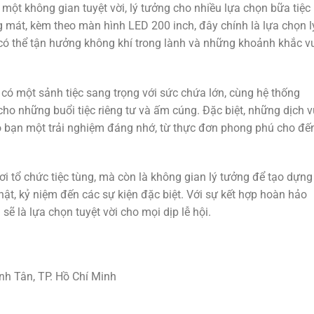
ột không gian tuyệt vời, lý tưởng cho nhiều lựa chọn bữa tiệc
 mát, kèm theo màn hình LED 200 inch, đây chính là lựa chọn l
n có thể tận hưởng không khí trong lành và những khoảnh khắc v
có một sảnh tiệc sang trọng với sức chứa lớn, cùng hệ thống
 cho những buổi tiệc riêng tư và ấm cúng. Đặc biệt, những dịch v
 bạn một trải nghiệm đáng nhớ, từ thực đơn phong phú cho đế
 tổ chức tiệc tùng, mà còn là không gian lý tưởng để tạo dựng
hật, kỷ niệm đến các sự kiện đặc biệt. Với sự kết hợp hoàn hảo
ẽ là lựa chọn tuyệt vời cho mọi dịp lễ hội.
ình Tân, TP. Hồ Chí Minh