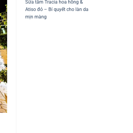
Sữa tắm Tracia hoa hồng &
Atiso đỏ – Bí quyết cho làn da
mịn màng