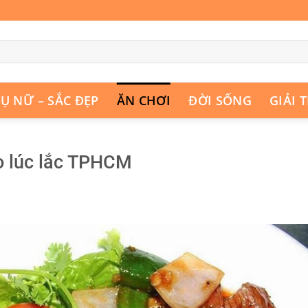
Ụ NỮ – SẮC ĐẸP
ĂN CHƠI
ĐỜI SỐNG
GIẢI T
ò lúc lắc TPHCM