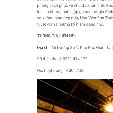
phong cách phục vụ chu đáo, tận tình. Khô
lợi cho những buổi gặp gỡ bạn bè, gia đìn
và không gian đẹp mắt, Hoa Viên Sơn Thủ
tuyệt vời và những kỷ niệm đáng nhớ.
THÔNG TIN LIÊN HỆ :
Địa chỉ
:
16 Đường Số 1, Khu Phố Giãn Dân,
Số điện thoại:
0931 414 179
Giờ hoạt động : 9:30-22:00