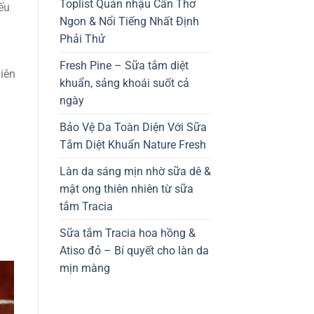
Toplist Quán nhậu Cần Thơ
ếu
Ngon & Nổi Tiếng Nhất Định
Phải Thử
Fresh Pine – Sữa tắm diệt
iên
khuẩn, sảng khoái suốt cả
ngày
Bảo Vệ Da Toàn Diện Với Sữa
Tắm Diệt Khuẩn Nature Fresh
Làn da sáng mịn nhờ sữa dê &
mật ong thiên nhiên từ sữa
tắm Tracia
Sữa tắm Tracia hoa hồng &
Atiso đỏ – Bí quyết cho làn da
mịn màng