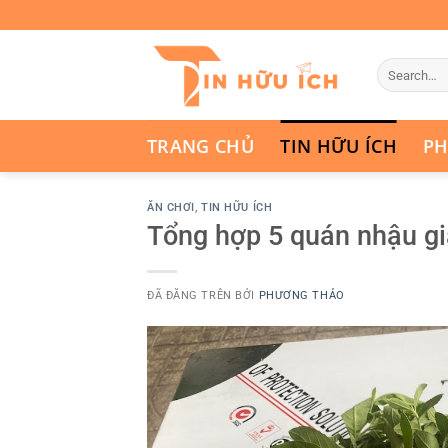
Chuyển
đến
nội
dung
TRANG CHỦ
TIN HỮU ÍCH
PH
ĂN CHƠI
,
TIN HỮU ÍCH
Tổng hợp 5 quán nhậu g
ĐÃ ĐĂNG TRÊN
BỞI
PHƯƠNG THẢO