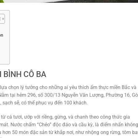
en
I BÌNH CÔ BA
lựa chọn lý tưởng cho những ai yêu thích ẩm thực miền Bắc và
 Nằm tại hẻm 296, số 300/13 Nguyễn Văn Lượng, Phường 16, Gò
 sạch sẽ, có thể phục vụ đến 100 khách.
từ cá tươi, ướp với riềng, gừng, và chanh theo công thức gia
i mát. Nước chấm “Chẻo” độc đáo và cầu kỳ, là điểm nhấn khôn
ụ hơn 50 món đặc sản từ khắp nơi, như nhộng ong rừng, tôm ba