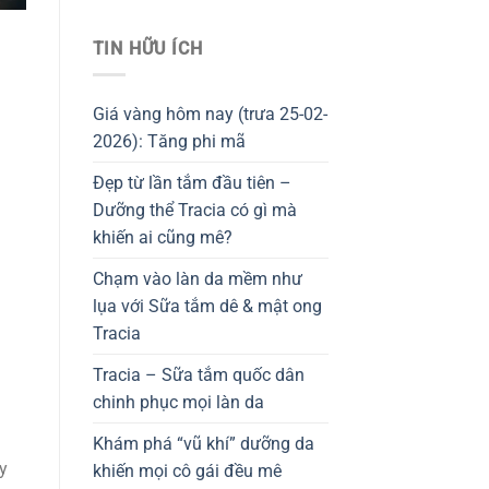
TIN HỮU ÍCH
Giá vàng hôm nay (trưa 25-02-
2026): Tăng phi mã
Đẹp từ lần tắm đầu tiên –
Dưỡng thể Tracia có gì mà
khiến ai cũng mê?
Chạm vào làn da mềm như
lụa với Sữa tắm dê & mật ong
Tracia
Tracia – Sữa tắm quốc dân
chinh phục mọi làn da
g
Khám phá “vũ khí” dưỡng da
y
khiến mọi cô gái đều mê