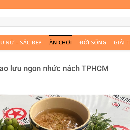
Ụ NỮ – SẮC ĐẸP
ĂN CHƠI
ĐỜI SỐNG
GIẢI T
iao lưu ngon nhức nách TPHCM