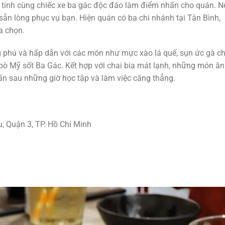
tính cùng chiếc xe ba gác độc đáo làm điểm nhấn cho quán. N
sẵn lòng phục vụ bạn. Hiện quán có ba chi nhánh tại Tân Bình,
a chọn.
 phú và hấp dẫn với các món như mực xào lá quế, sụn ức gà ch
bò Mỹ sốt Ba Gác. Kết hợp với chai bia mát lạnh, những món ăn
n sau những giờ học tập và làm việc căng thẳng.
, Quận 3, TP. Hồ Chí Minh