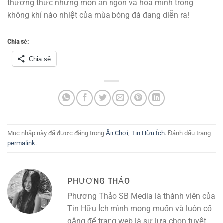
thưởng thức những món ăn ngon và hòa mình trong
không khí náo nhiệt của mùa bóng đá đang diễn ra!
Chia sẻ:
Chia sẻ
Mục nhập này đã được đăng trong
Ăn Chơi
,
Tin Hữu Ích
. Đánh dấu trang
permalink
.
PHƯƠNG THẢO
Phương Thảo SB Media là thành viên của
Tin Hữu Ích mình mong muốn và luôn cố
gắng để trang web là sự lựa chọn tuyệt