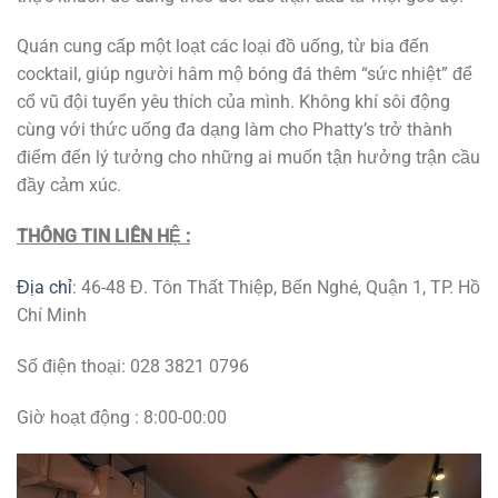
Quán cung cấp một loạt các loại đồ uống, từ bia đến
cocktail, giúp người hâm mộ bóng đá thêm “sức nhiệt” để
cổ vũ đội tuyển yêu thích của mình. Không khí sôi động
cùng với thức uống đa dạng làm cho Phatty’s trở thành
điểm đến lý tưởng cho những ai muốn tận hưởng trận cầu
đầy cảm xúc.
THÔNG TIN LIÊN HỆ :
Địa chỉ
:
46-48 Đ. Tôn Thất Thiệp, Bến Nghé, Quận 1, TP. Hồ
Chí Minh
Số điện thoại:
028 3821 0796
Giờ hoạt động : 8:00-00:00