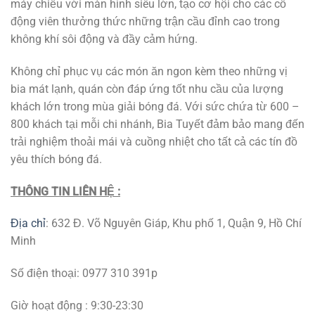
máy chiếu với màn hình siêu lớn, tạo cơ hội cho các cổ
động viên thưởng thức những trận cầu đỉnh cao trong
không khí sôi động và đầy cảm hứng.
Không chỉ phục vụ các món ăn ngon kèm theo những vị
bia mát lạnh, quán còn đáp ứng tốt nhu cầu của lượng
khách lớn trong mùa giải bóng đá. Với sức chứa từ 600 –
800 khách tại mỗi chi nhánh, Bia Tuyết đảm bảo mang đến
trải nghiệm thoải mái và cuồng nhiệt cho tất cả các tín đồ
yêu thích bóng đá.
THÔNG TIN LIÊN HỆ :
Địa chỉ
:
632 Đ. Võ Nguyên Giáp, Khu phố 1, Quận 9, Hồ Chí
Minh
Số điện thoại:
0977 310 391p
Giờ hoạt động : 9:30-23:30