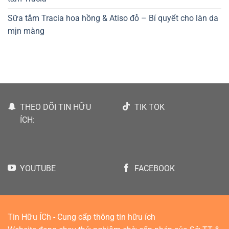
Sữa tắm Tracia hoa hồng & Atiso đỏ – Bí quyết cho làn da
mịn màng
THEO DÕI TIN HỮU
TIK TOK
ÍCH:
YOUTUBE
FACEBOOK
Tin Hữu ÍCh - Cung cấp thông tin hữu ích