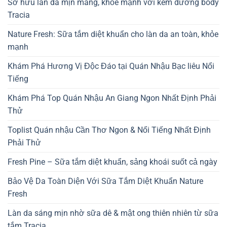
Sở hữu làn da mịn màng, khỏe mạnh với kem dưỡng body
Tracia
Nature Fresh: Sữa tắm diệt khuẩn cho làn da an toàn, khỏe
mạnh
Khám Phá Hương Vị Độc Đáo tại Quán Nhậu Bạc liêu Nổi
Tiếng
Khám Phá Top Quán Nhậu An Giang Ngon Nhất Định Phải
Thử
Toplist Quán nhậu Cần Thơ Ngon & Nổi Tiếng Nhất Định
Phải Thử
Fresh Pine – Sữa tắm diệt khuẩn, sảng khoái suốt cả ngày
Bảo Vệ Da Toàn Diện Với Sữa Tắm Diệt Khuẩn Nature
Fresh
Làn da sáng mịn nhờ sữa dê & mật ong thiên nhiên từ sữa
tắm Tracia