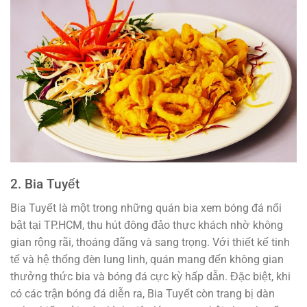
2. Bia Tuyết
Bia Tuyết là một trong những quán bia xem bóng đá nổi
bật tại TP.HCM, thu hút đông đảo thực khách nhờ không
gian rộng rãi, thoáng đãng và sang trọng. Với thiết kế tinh
tế và hệ thống đèn lung linh, quán mang đến không gian
thưởng thức bia và bóng đá cực kỳ hấp dẫn. Đặc biệt, khi
có các trận bóng đá diễn ra, Bia Tuyết còn trang bị dàn