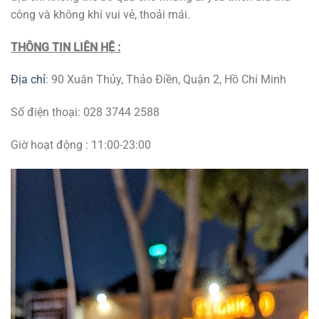
công và không khí vui vẻ, thoải mái.
THÔNG TIN LIÊN HỆ :
Địa chỉ
:
90 Xuân Thủy, Thảo Điền, Quận 2, Hồ Chí Minh
Số điện thoại:
028 3744 2588
Giờ hoạt động : 11:00-23:00