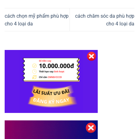
cách chọn mỹ phẩm phù hợp
cách chăm sóc da phù hợp
cho 4 loại da
cho 4 loại da