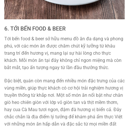
6. TỚI BẾN FOOD & BEER
Tới bến food & beer sở hữu menu đồ ăn đa dạng và phong
phú, với các món ăn được chăm chút kỹ lưỡng từ khâu
trang trí đến hương vị, mang lại sự hài lòng cho thực
khách. Mỗi món ăn tại đây không chỉ ngon miệng mà còn
bắt mắt, tạo ấn tượng ngay từ lần đầu thưởng thức.
Đặc biệt, quán còn mang đến nhiều món đặc trưng của các
vùng miền, giúp thực khách có cơ hội trải nghiệm hương vị
truyền thống từ khắp nơi. Một số món ăn nổi bật như chân
giò heo chiên giòn với lớp vỏ giòn tan và thịt mềm thơm,
hay cua Cà Mau tươi ngon, đậm đà hương vị biển cả. Đây
chắc chắn là địa điểm lý tưởng để khám phá ẩm thực Việt
với những món ăn hấp dẫn và đặc sắc từ mọi miền đất