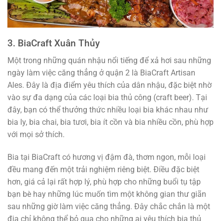
3. BiaCraft Xuân Thủy
Một trong những quán nhậu nổi tiếng để xả hơi sau những
ngày làm việc căng thẳng ở quận 2 là BiaCraft Artisan
Ales. Đây là địa điểm yêu thích của dân nhậu, đặc biệt nhờ
vào sự đa dạng của các loại bia thủ công (craft beer). Tại
đây, bạn có thể thưởng thức nhiều loại bia khác nhau như
bia ly, bia chai, bia tươi, bia ít cồn và bia nhiều cồn, phù hợp
với mọi sở thích.
Bia tại BiaCraft có hương vị đậm đà, thơm ngon, mỗi loại
đều mang đến một trải nghiệm riêng biệt. Điều đặc biệt
hơn, giá cả lại rất hợp lý, phù hợp cho những buổi tụ tập
bạn bè hay những lúc muốn tìm một không gian thư giãn
sau những giờ làm việc căng thẳng. Đây chắc chắn là một
địa chỉ không thể bỏ qua cho những ai yêu thích bia thủ