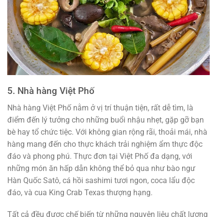
5. Nhà hàng Việt Phố
Nhà hàng Việt Phố nằm ở vị trí thuận tiện, rất dễ tìm, là
điểm đến lý tưởng cho những buổi nhậu nhẹt, gặp gỡ bạn
bè hay tổ chức tiệc. Với không gian rộng rãi, thoải mái, nhà
hàng mang đến cho thực khách trải nghiệm ẩm thực độc
đáo và phong phú. Thực đơn tại Việt Phố đa dạng, với
những món ăn hấp dẫn không thể bỏ qua như bào ngư
Hàn Quốc Satô, cá hồi sashimi tươi ngon, coca lẩu độc
đáo, và cua King Crab Texas thượng hạng.
Tất cả đều được chế biến từ những nguyên liệu chất lượng