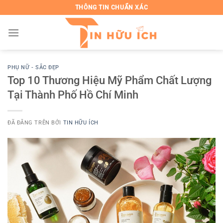
Chuyển
THÔNG TIN CHUẨN XÁC
đến
nội
dung
PHỤ NỮ - SẮC ĐẸP
Top 10 Thương Hiệu Mỹ Phẩm Chất Lượng
Tại Thành Phố Hồ Chí Minh
ĐÃ ĐĂNG TRÊN
BỞI
TIN HỮU ÍCH