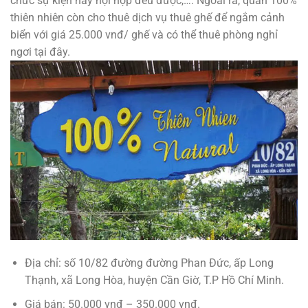
chức sự kiện hay hội họp đều được,…. Ngoài ra, quán 100%
thiên nhiên còn cho thuê dịch vụ thuê ghế để ngắm cảnh
biển với giá 25.000 vnđ/ ghế và có thể thuê phòng nghỉ
ngơi tại đây.
Địa chỉ: số 10/82 đường đường Phan Đức, ấp Long
Thạnh, xã Long Hòa, huyện Cần Giờ, T.P Hồ Chí Minh.
Giá bán: 50.000 vnđ – 350.000 vnđ.