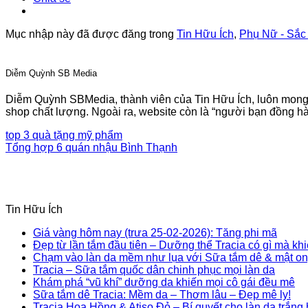
Mục nhập này đã được đăng trong
Tin Hữu Ích
,
Phụ Nữ - Sắc
Diễm Quỳnh SB Media
Diễm Quỳnh SBMedia, thành viên của Tin Hữu Ích, luôn mong mu
shop chất lượng. Ngoài ra, website còn là “người bạn đồng hà
top 3 quà tặng mỹ phẩm
Tổng hợp 6 quán nhậu Bình Thạnh
Thiết kế website tại Mỹ
Tin Hữu Ích
Giá vàng hôm nay (trưa 25-02-2026): Tăng phi mã
Đẹp từ lần tắm đầu tiên – Dưỡng thể Tracia có gì mà kh
Chạm vào làn da mềm như lụa với Sữa tắm dê & mật on
Tracia – Sữa tắm quốc dân chinh phục mọi làn da
Khám phá “vũ khí” dưỡng da khiến mọi cô gái đều mê
Sữa tắm dê Tracia: Mềm da – Thơm lâu – Đẹp mê ly!
Tracia Hoa Hồng & Atiso Đỏ – Bí quyết cho làn da trắng