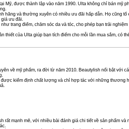
tại Mỹ, được thành lập vào năm 1990. Ulta không chỉ bán mỹ p
ng.
h hãng và thường xuyên có nhiều ưu đãi hấp dẫn. Họ cũng tổ ch
giá ưu đãi.
 như trang điểm, chăm sóc da và tóc, cho phép bạn trải nghiệm
 thiết của Ulta giúp bạn tích điểm cho mỗi lần mua sắm, có th
uyên về mỹ phẩm, ra đời từ năm 2010. Beautylish nổi bật với 
g.
 được kiểm định chất lượng và chỉ hợp tác với những thương h
uả.
 rất mạnh mẽ, với nhiều bài đánh giá chi tiết về sản phẩm và
ác.