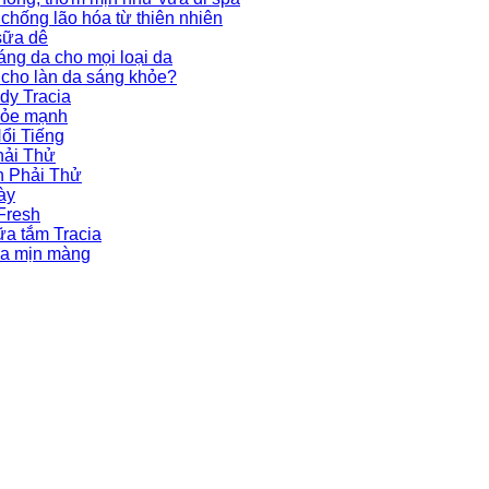
chống lão hóa từ thiên nhiên
sữa dê
ng da cho mọi loại da
 cho làn da sáng khỏe?
dy Tracia
khỏe mạnh
ổi Tiếng
hải Thử
h Phải Thử
ày
Fresh
ữa tắm Tracia
 da mịn màng