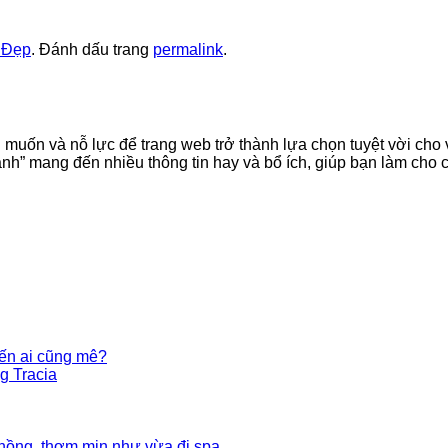
 Đẹp
. Đánh dấu trang
permalink
.
ốn và nỗ lực để trang web trở thành lựa chọn tuyệt vời cho vi
nh” mang đến nhiều thông tin hay và bổ ích, giúp bạn làm cho c
iến ai cũng mê?
g Tracia
 hồng, thơm mịn như vừa đi spa