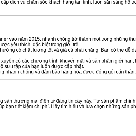
cấp dịch vụ chăm sóc khách hàng tận tình, luôn sẵn sàng hỗ trợ
nner vào năm 2015, nhanh chóng trở thành một trong những thư
c yêu thích, đặc biệt trong giới trẻ.
ường có chất lượng tốt và giá cả phải chăng. Bạn có thể dễ d
xuyên có các chương trình khuyến mãi và sản phẩm giới hạn, k
ộ sưu tập của bạn luôn được cập nhật.
g nhanh chóng và đảm bảo hàng hóa được đóng gói cẩn thận, g
ng sàn thương mại điện tử đáng tin cậy này. Từ sản phẩm chín
úp bạn tiết kiệm chi phí. Hãy tìm hiểu và lựa chọn những sản 