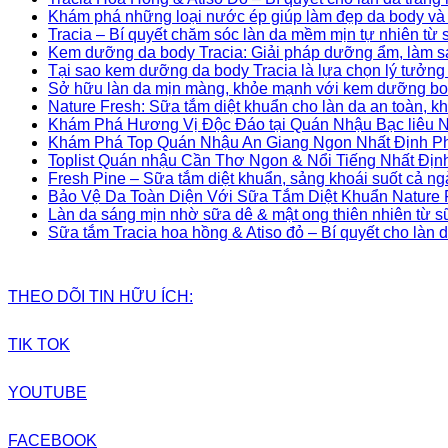
Khám phá những loại nước ép giúp làm đẹp da body và 
Tracia – Bí quyết chăm sóc làn da mềm mịn tự nhiên từ 
Kem dưỡng da body Tracia: Giải pháp dưỡng ẩm, làm sá
Tại sao kem dưỡng da body Tracia là lựa chọn lý tưởng
Sở hữu làn da mịn màng, khỏe mạnh với kem dưỡng bo
Nature Fresh: Sữa tắm diệt khuẩn cho làn da an toàn, 
Khám Phá Hương Vị Độc Đáo tại Quán Nhậu Bạc liêu N
Khám Phá Top Quán Nhậu An Giang Ngon Nhất Định P
Toplist Quán nhậu Cần Thơ Ngon & Nổi Tiếng Nhất Địn
Fresh Pine – Sữa tắm diệt khuẩn, sảng khoái suốt cả ng
Bảo Vệ Da Toàn Diện Với Sữa Tắm Diệt Khuẩn Nature 
Làn da sáng mịn nhờ sữa dê & mật ong thiên nhiên từ s
Sữa tắm Tracia hoa hồng & Atiso đỏ – Bí quyết cho làn
THEO DÕI TIN HỮU ÍCH:
TIK TOK
YOUTUBE
FACEBOOK