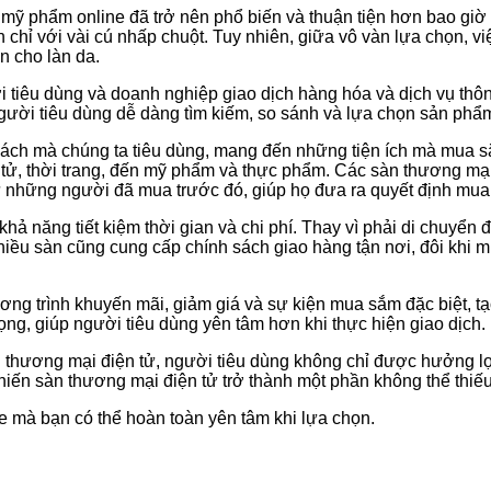
 mỹ phẩm online đã trở nên phổ biến và thuận tiện hơn bao giờ
chỉ với vài cú nhấp chuột. Tuy nhiên, giữa vô vàn lựa chọn, vi
 cho làn da.
i tiêu dùng và doanh nghiệp giao dịch hàng hóa và dịch vụ thô
ười tiêu dùng dễ dàng tìm kiếm, so sánh và lựa chọn sản phẩ
ách mà chúng ta tiêu dùng, mang đến những tiện ích mà mua sắ
n tử, thời trang, đến mỹ phẩm và thực phẩm. Các sàn thương mại
ừ những người đã mua trước đó, giúp họ đưa ra quyết định mu
khả năng tiết kiệm thời gian và chi phí. Thay vì phải di chuyển
u sàn cũng cung cấp chính sách giao hàng tận nơi, đôi khi miễ
ng trình khuyến mãi, giảm giá và sự kiện mua sắm đặc biệt, tạ
rọng, giúp người tiêu dùng yên tâm hơn khi thực hiện giao dịch.
 thương mại điện tử, người tiêu dùng không chỉ được hưởng lợi
hiến sàn thương mại điện tử trở thành một phần không thể thiếu
 mà bạn có thể hoàn toàn yên tâm khi lựa chọn.