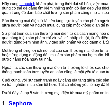
Hãy cùng
tinhuuich
khám phá, trong thời đại số hóa, việc mua
dùng có thể dễ dàng tìm kiếm những món đồ làm đẹp yêu thích 
quan trọng để đảm bảo chất lượng sản phẩm cũng như an toàn
Sàn thương mại điện tử là nền tảng trực tuyến cho phép ngườ
giữa người bán và người mua, cung cấp một không gian để ng
Sự phát triển của sàn thương mại điện tử đã cách mạng hóa c
qua hàng triệu sản phẩm chỉ với vài cú nhấp chuột, từ đồ điệ
người dùng xem hình ảnh, video sản phẩm và đọc đánh giá t
Một trong những lợi ích nổi bật của sàn thương mại điện tử là 
hoặc ứng dụng di động để tìm kiếm sản phẩm mà họ muốn. Nhiề
được hàng hóa ngay tại nhà.
Ngoài ra, các sàn thương mại điện tử thường tổ chức các chươ
thống thanh toán trực tuyến an toàn cũng là một yếu tố quan t
Cuối cùng, với sự cạnh tranh ngày càng gia tăng giữa các sàn
và trải nghiệm mua sắm tốt hơn. Tất cả những yếu tố này đã k
Dưới đây là top 5 sàn thương mại điện tử mua mỹ phẩm online
1.
Sephora