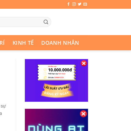
RÍ
KINH TẾ
DOANH NHÂN
 sự
a