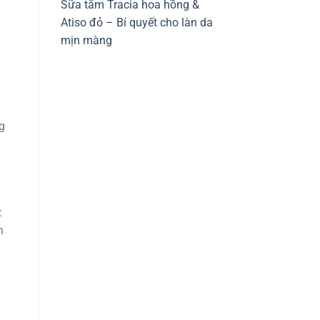
Sữa tắm Tracia hoa hồng &
Atiso đỏ – Bí quyết cho làn da
mịn màng
g
:
h