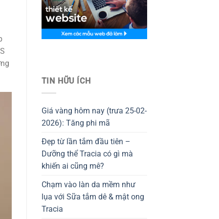
p
IS
Thiết kế website tại Mỹ
ợng
TIN HỮU ÍCH
Giá vàng hôm nay (trưa 25-02-
2026): Tăng phi mã
Đẹp từ lần tắm đầu tiên –
Dưỡng thể Tracia có gì mà
khiến ai cũng mê?
Chạm vào làn da mềm như
lụa với Sữa tắm dê & mật ong
Tracia