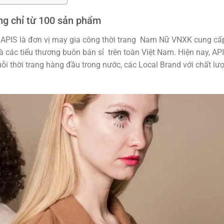
ng chỉ từ 100 sản phẩm
 APIS là đơn vị may gia công thời trang Nam Nữ VNXK cung cấ
à các tiểu thương buôn bán sỉ trên toàn Việt Nam. Hiện nay, AP
uỗi thời trang hàng đầu trong nước, các Local Brand với chất lư