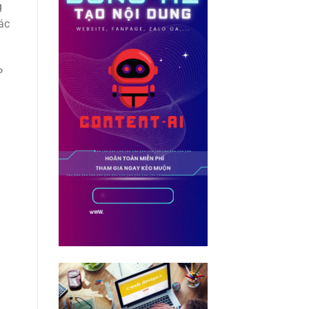
g
ác
P