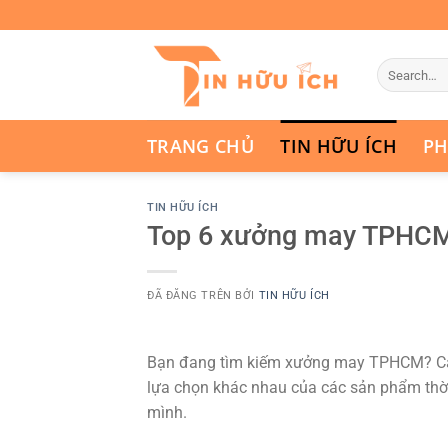
Chuyển
đến
nội
dung
TRANG CHỦ
TIN HỮU ÍCH
PH
TIN HỮU ÍCH
Top 6 xưởng may TPHCM 
ĐÃ ĐĂNG TRÊN
BỞI
TIN HỮU ÍCH
Bạn đang tìm kiếm xưởng may TPHCM? C
lựa chọn khác nhau của các sản phẩm thời
mình.